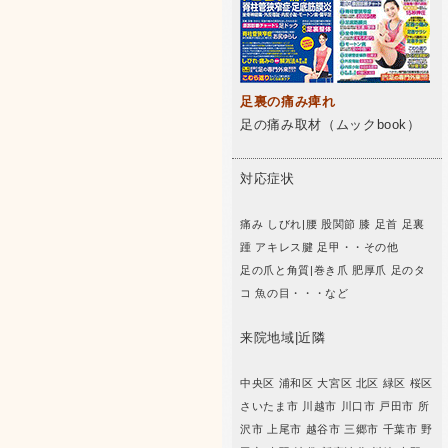
足裏の痛み痺れ
足の痛み取材（ムックbook）
対応症状
痛み しびれ|腰 股関節 膝 足首 足裏
踵 アキレス腱 足甲・・その他
足の爪と角質|巻き爪 肥厚爪 足のタ
コ 魚の目・・・など
来院地域|近隣
中央区 浦和区 大宮区 北区 緑区 桜区
さいたま市 川越市 川口市 戸田市 所
沢市 上尾市 越谷市 三郷市 千葉市 野