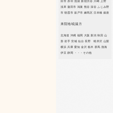
田市 赤羽 池袋 新宿渋谷 川崎 上野
浅草 蓮田市 鴻巣 熊谷 深谷 ふじみ野
市 朝霞市 坂戸市 練馬区 日本橋 銀座
来院地域|遠方
北海道 沖縄 福岡 大阪 新潟 秋田 山
形 岩手 宮城 仙台 長野 軽井沢 山梨
横浜 兵庫 愛知 金沢 栃木 群馬 熱海
伊豆 静岡 ・・・その他