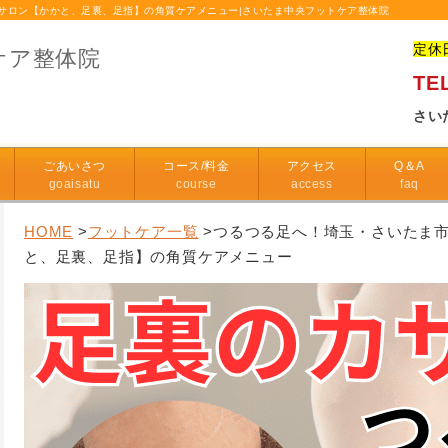
サロン【かかと、足裏、足指】の角質ケアメニュー|さいたま中央フットケア整体院
定休
ケア整体院
TEL
さい
ごあいさつ
コース/料金
アクセス
Q＆A
goaisatu
course
access
faq
HOME
>
フットケア一覧
>つるつる足へ！埼玉・さいたま
と、足裏、足指】の角質ケアメニュー